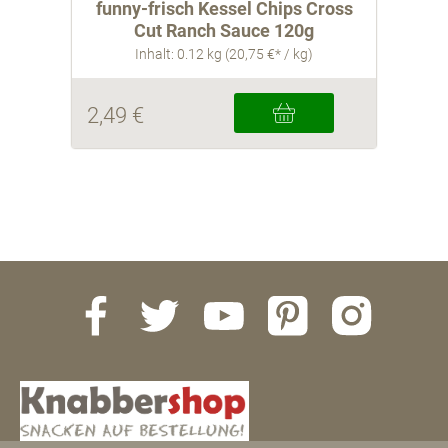
200g
funny-frisch Kessel Chips Cross
Who
Cut Ranch Sauce 120g
Inhalt: 0.12 kg (20,75 €* / kg)
2,49 €
4,