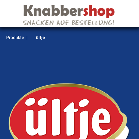
Produkte
|
ültje