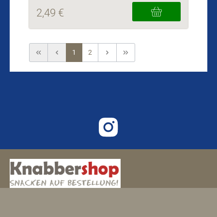
2,49 €
1
2